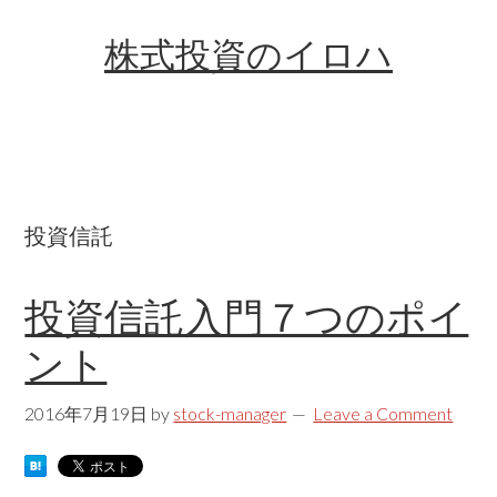
Skip
Skip
Skip
株式投資のイロハ
to
to
links
content
primary
sidebar
投資信託
投資信託入門７つのポイ
ント
2016年7月19日
by
stock-manager
Leave a Comment